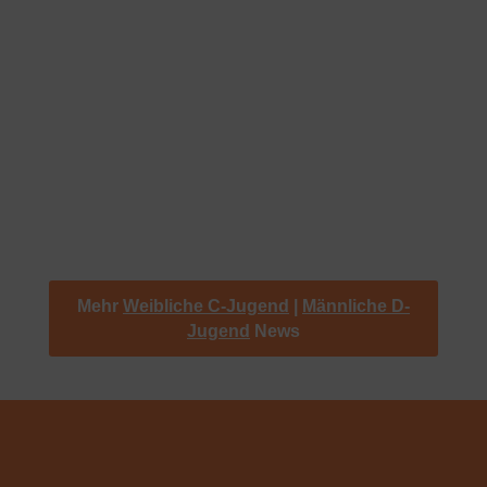
Erfolgserlebnis 11:22 (10:12)
22.02.2026
|
Männliche D-Jugend
Die D-Jugend der HSG Steinbach/Kronberg/Glashütten
war zu Gast bei HSG MainHandball in Flörsheim am Main.
Beide Mannschaften traten mit nur wenigen Spielern an,
sodass von Beginn an voller Einsatz aller Spieler gefragt
war. Die erste Halbzeit verlief auf beiden Seiten...
« Ältere Einträge
Nächste Einträge »
Mehr
Weibliche C-Jugend
|
Männliche D-
Jugend
News