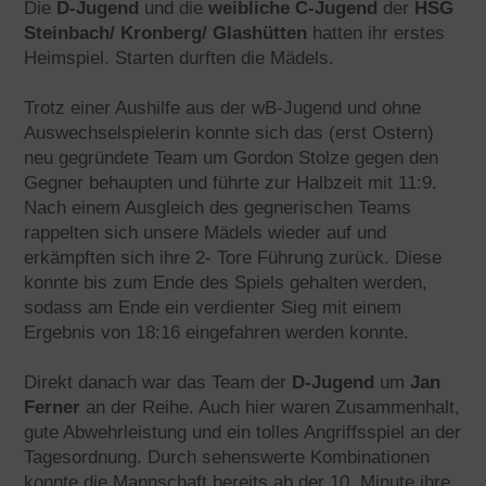
Die
D-Jugend
und die
weibliche C-Jugend
der
HSG
Steinbach/ Kronberg/ Glashütten
hatten ihr erstes
Heimspiel. Starten durften die Mädels.
Trotz einer Aushilfe aus der wB-Jugend und ohne
Auswechselspielerin konnte sich das (erst Ostern)
neu gegründete Team um Gordon Stolze gegen den
Gegner behaupten und führte zur Halbzeit mit 11:9.
Nach einem Ausgleich des gegnerischen Teams
rappelten sich unsere Mädels wieder auf und
erkämpften sich ihre 2- Tore Führung zurück. Diese
konnte bis zum Ende des Spiels gehalten werden,
sodass am Ende ein verdienter Sieg mit einem
Ergebnis von 18:16 eingefahren werden konnte.
Direkt danach war das Team der
D-Jugend
um
Jan
Ferner
an der Reihe. Auch hier waren Zusammenhalt,
gute Abwehrleistung und ein tolles Angriffsspiel an der
Tagesordnung. Durch sehenswerte Kombinationen
konnte die Mannschaft bereits ab der 10. Minute ihre