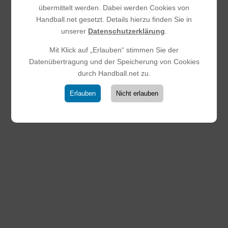
übermittelt werden. Dabei werden Cookies von
Handball.net gesetzt. Details hierzu finden Sie in
unserer
Datenschutzerklärung
.
Mit Klick auf „Erlauben“ stimmen Sie der
Datenübertragung und der Speicherung von Cookies
durch Handball.net zu.
HSG-SKG gegen TSG Oberursel
Erlauben
Nicht erlauben
21:30 (6:13)
19.03.2026
|
Männliche D-Jugend
Die männliche D-Jugend der HSG-SKG musste sich im
Heimspiel der TSG Oberursel am Ende mit 21:30
geschlagen geben. Der Start verlief für die Gastgeber
zunächst sehr schleppend. Zu viele Fehlpässe und
Ballverluste prägten die Anfangsphase, was die Gäste
konsequent...