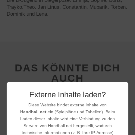
Die D-Jugend in Siegerpose: Emilija, Sophie, Boris,
Trayko,Theo, Jan Linus, Constantin, Mubarik, Torben,
Dominik und Lena.
DAS KÖNNTE DICH
AUCH
INTERESSIEREN
Externe Inhalte laden?
Diese Website bindet externe Inhalte von
Handball.net
ein (Spielpläne und Tabellen). Beim
Laden dieser Inhalte wird eine Verbindung zu den
Servern von Handball.net hergestellt, wodurch
technische Informationen (z. B. Ihre IP-Adresse)