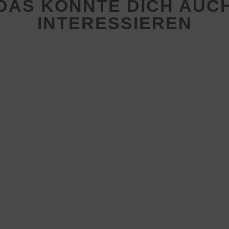
DAS KÖNNTE DICH AUC
INTERESSIEREN
HSG Steinbach/ Kronberg
Glashütten – SG Wehrhei
Obernhain 6:28 (1:13)
14.12.2025
|
Weibliche D-Jugend
Vor gut drei Monaten traf die neu formierte 
Jugend der HSG Steinbach/Kronberg/Glashü
Hinspiel erstmals auf die SG Wehrheim/Obe
musste eine deutliche 0:35-Niederlage
hinnehmen.Seitdem haben die Trainerinnen v
investiert, um das...
Doppelspieltag für die we