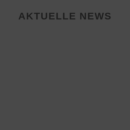
AKTUELLE NEWS
Auswärtssieg in Petterweil –
HSG-Frauen gewinnen 28:18
29.11.2025
|
Frauen