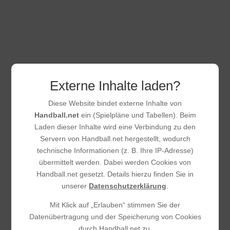
Unsere HSG-Frauen feierten am Wochenende einen
überzeugenden Auswärtserfolg beim TV Petterweil 2.
Nach einem etwas holprigen Start – vor allem bei den
frühen Siebenmetern – fand das Team zunehmend seinen
Rhythmus und zeigte in der zweiten Halbzeit eine
starke,...
Externe Inhalte laden?
Diese Website bindet externe Inhalte von
Handball.net
ein (Spielpläne und Tabellen). Beim
Laden dieser Inhalte wird eine Verbindung zu den
Servern von Handball.net hergestellt, wodurch
technische Informationen (z. B. Ihre IP-Adresse)
übermittelt werden. Dabei werden Cookies von
Handball.net gesetzt. Details hierzu finden Sie in
unserer
Datenschutzerklärung
.
Mit Klick auf „Erlauben“ stimmen Sie der
Datenübertragung und der Speicherung von Cookies
durch Handball.net zu.