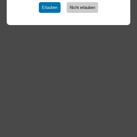
deutlich
Erlauben
Nicht erlauben
17.11.2025
|
Männliche A-Jugend
Die A-Jugend der HSG Steinbach/Kronberg/Glashütten
musste am Sonntag eine klare Heimniederlage
hinnehmen. Gegen die mJSG Schwarzbach setzte es in
der Altkönigsporthalle ein 22:31 (7:14). Nach gutem Start
verlor die HSG im Verlauf der ersten Halbzeit zunehmend
den...