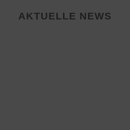
AKTUELLE NEWS
Die männliche A-Jugend der HSG
Steinbach/ Kronberg/ Glashütten
wartet weiter auf den ersten