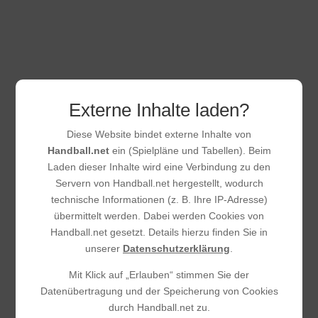
Saisonsieg
30.11.2025
|
Männliche A-Jugend
hsg-skg-gegen-eintracht-frankfurt-nov25
Externe Inhalte laden?
Diese Website bindet externe Inhalte von
Handball.net
ein (Spielpläne und Tabellen). Beim
Laden dieser Inhalte wird eine Verbindung zu den
Servern von Handball.net hergestellt, wodurch
technische Informationen (z. B. Ihre IP-Adresse)
übermittelt werden. Dabei werden Cookies von
Handball.net gesetzt. Details hierzu finden Sie in
unserer
Datenschutzerklärung
.
Mit Klick auf „Erlauben“ stimmen Sie der
A-Jugend der HSG unterliegt
Datenübertragung und der Speicherung von Cookies
starken Gästen aus Schwarzbach
durch Handball.net zu.