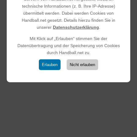
Spielern aus...
technische Informationen (z. B. Ihre IP-Adresse)
übermittelt werden. Dabei werden Cookies von
Handball.net gesetzt. Details hierzu finden Sie in
unserer
Datenschutzerklärung
.
Mit Klick auf „Erlauben“ stimmen Sie der
Datenübertragung und der Speicherung von Cookies
durch Handball.net zu.
Erlauben
Nicht erlauben
Saisonbericht 2025/2026 – HSG
Steinbach/ Kronberg/ Glashütten
(mD Jugend)
29.03.2026
|
Männliche D-Jugend