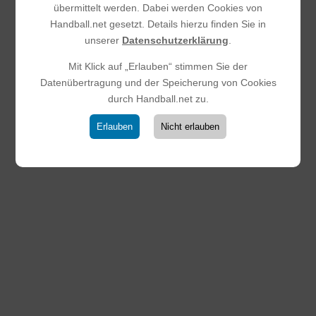
übermittelt werden. Dabei werden Cookies von
Handball.net gesetzt. Details hierzu finden Sie in
unserer
Datenschutzerklärung
.
Mit Klick auf „Erlauben“ stimmen Sie der
Datenübertragung und der Speicherung von Cookies
durch Handball.net zu.
Erlauben
Nicht erlauben
SV Seulberg – HSG SKG
25.03.2026
|
Männliche C-Jugend
Im letzten Saisonspiel, in dem es für beide Teams um
nichts mehr ging, entwickelte sich von Beginn an eine