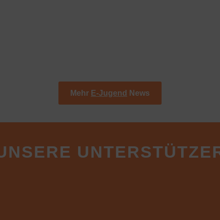
Unsere E-Jugend der HSG SKG zeigte im jü
Heimspiel zwei Gesichter. In einer starken
agierte die Mannschaft mutig und spielerisc
ebenbürtig. Bis Mitte der ersten Halbzeit b
jungen Wilden dem Tabellenführer der SV Se
e
Mehr
E-Jugend
News
UNSERE UNTERSTÜTZE