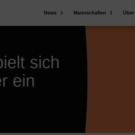
News
Mannschaften
Über
elt sich
r ein