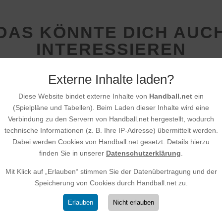
DAS KÖNNTE DICH AUC
INTERESSIEREN
Externe Inhalte laden?
E-Jugend beweist wieder 
Diese Website bindet externe Inhalte von
Handball.net
ein
Auswärtssieg zum
(Spielpläne und Tabellen). Beim Laden dieser Inhalte wird eine
Saisonabschluss
Verbindung zu den Servern von Handball.net hergestellt, wodurch
technische Informationen (z. B. Ihre IP-Adresse) übermittelt werden.
25.03.2026
|
E-Jugend
Dabei werden Cookies von Handball.net gesetzt. Details hierzu
Trotz hoher Fehlerquote sicherte sich unse
finden Sie in unserer
Datenschutzerklärung
.
der HSG SKG einen verdienten Auswärtssie
Eschbach II. Das Spiel war geprägt von zah
Mit Klick auf „Erlauben“ stimmen Sie der Datenübertragung und der
technischen Fehlern und vergebenen Groß
Speicherung von Cookies durch Handball.net zu.
wiederholtes Übertreten in den Kreis.Diese..
Erlauben
Nicht erlauben