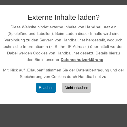
E-Jugend beweist wieder 
Auswärtssieg zum
Saisonabschluss
Externe Inhalte laden?
25.03.2026
|
E-Jugend
Diese Website bindet externe Inhalte von
Handball.net
ein
Trotz hoher Fehlerquote sicherte sich unse
(Spielpläne und Tabellen). Beim Laden dieser Inhalte wird eine
der HSG SKG einen verdienten Auswärtssie
Verbindung zu den Servern von Handball.net hergestellt, wodurch
Eschbach II. Das Spiel war geprägt von zah
technische Informationen (z. B. Ihre IP-Adresse) übermittelt werden.
technischen Fehlern und vergebenen Groß
Dabei werden Cookies von Handball.net gesetzt. Details hierzu
wiederholtes Übertreten in den Kreis.Diese..
finden Sie in unserer
Datenschutzerklärung
.
Mit Klick auf „Erlauben“ stimmen Sie der Datenübertragung und der
Speicherung von Cookies durch Handball.net zu.
Krimi in eigener Halle: Un
Jugend zeigt Moral beim l
Erlauben
Nicht erlauben
Saisonheimspiel!
19.03.2026
|
E-Jugend
In einem Spiel, das an Spannung kaum zu ü
empfingen die jungen Wilden der HSG SKG 
Gäste der TSG Oberursel II zu einem Duell 
Augenhöhe. Von der ersten Minute an war kl