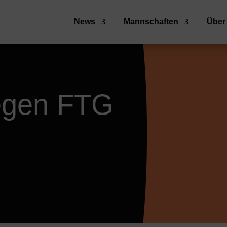
News
Mannschaften
Über
egen FTG