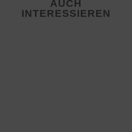
AUCH
INTERESSIEREN
Handball-Erlebnis in der Süwag
Energie Arena
26.05.2026
|
Allgemein