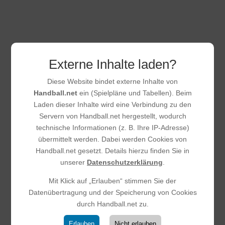
Externe Inhalte laden?
Diese Website bindet externe Inhalte von
Handball.net
ein (Spielpläne und Tabellen). Beim
Laden dieser Inhalte wird eine Verbindung zu den
Servern von Handball.net hergestellt, wodurch
E-Jugend beweist wieder Moral:
technische Informationen (z. B. Ihre IP-Adresse)
Auswärtssieg zum
übermittelt werden. Dabei werden Cookies von
Saisonabschluss
Handball.net gesetzt. Details hierzu finden Sie in
25.03.2026
|
E-Jugend
unserer
Datenschutzerklärung
.
Trotz hoher Fehlerquote sicherte sich unsere E-Jugend
der HSG SKG einen verdienten Auswärtssieg bei der JSG
Mit Klick auf „Erlauben“ stimmen Sie der
Eschbach II. Das Spiel war geprägt von zahlreichen
Datenübertragung und der Speicherung von Cookies
technischen Fehlern und vergebenen Großchancen durch
durch Handball.net zu.
wiederholtes Übertreten in den Kreis.Diese...
Erlauben
Nicht erlauben