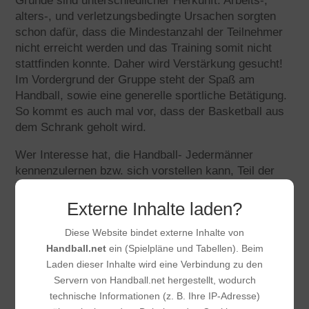
Gründe sind unterschiedlicher Herkunft. Arbeits-,
alters-, und verletzungsbedingte Ursachen sorgten
schon dafür, dass die Mindestanzahl der Teilnehmer
nicht erreicht werden und das Training somit nicht
stattfinden konnte. Daher wird Verstärkung gesucht!
Im Vordergrund der Gruppe steht der Spaß am
Handball, sowie eine generelle sportliche Betätigung.
So kommt es auch mal vor, dass der Basketball aus
dem Schrank geholt wird.
Wer Interesse hat, die Handball- Jedermänner
kennenzulernen bzw. sich vorstellen kann, Teil der
Mannschaft zu werden, ist jederzeit herzlich
willkommen.
Externe Inhalte laden?
Diese Website bindet externe Inhalte von
Trainingszeit ist Donnerstags von 20:30 – 22:00 Uhr
Handball.net
ein (Spielpläne und Tabellen). Beim
in der Altkönighalle in Steinbach.
Laden dieser Inhalte wird eine Verbindung zu den
Servern von Handball.net hergestellt, wodurch
technische Informationen (z. B. Ihre IP-Adresse)