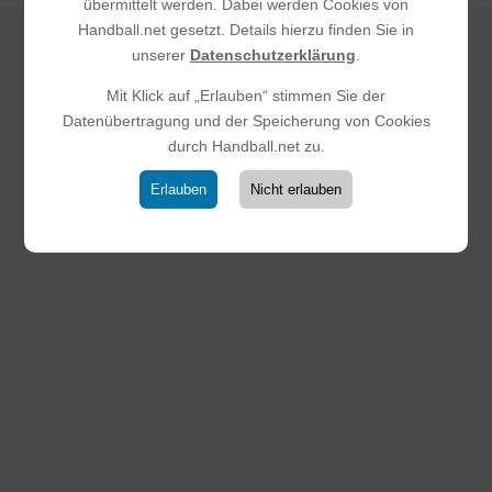
übermittelt werden. Dabei werden Cookies von
Handball.net gesetzt. Details hierzu finden Sie in
unserer
Datenschutzerklärung
.
DAS KÖNNTE DICH
Mit Klick auf „Erlauben“ stimmen Sie der
Datenübertragung und der Speicherung von Cookies
AUCH
durch Handball.net zu.
INTERESSIEREN
Erlauben
Nicht erlauben