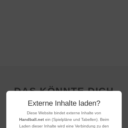
DAS KÖNNTE DICH
AUCH
Externe Inhalte laden?
INTERESSIEREN
Diese Website bindet externe Inhalte von
Handball.net
ein (Spielpläne und Tabellen). Beim
Laden dieser Inhalte wird eine Verbindung zu den