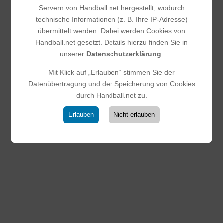
Servern von Handball.net hergestellt, wodurch
technische Informationen (z. B. Ihre IP-Adresse)
übermittelt werden. Dabei werden Cookies von
Handball.net gesetzt. Details hierzu finden Sie in
unserer
Datenschutzerklärung
.
Mit Klick auf „Erlauben“ stimmen Sie der
Datenübertragung und der Speicherung von Cookies
durch Handball.net zu.
Erlauben
Nicht erlauben
Nations Cup 2026 – HSG
Steinbach/ Kronberg/ Glashütten
vertritt die USA
29.03.2026
|
Männliche D-Jugend
Zum dritten Mal in Folge nahm die HSG
Steinbach/Kronberg/Glashütten am beliebten Nations Cup
der HSG Eschhofen/Steeden teil. Das Jugendturnier zählt
zu den Highlights des Jahres und brachte auch 2026