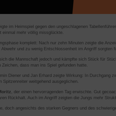
igte im Heimspiel gegen den ungeschlagenen Tabellenführ
t einmal mehr völlig missglückte.
angsphase komplett: Nach nur zehn Minuten zeigte die Anzei
 Abwehr und zu wenig Entschlossenheit im Angriff sorgten f
g sich die Mannschaft jedoch und kämpfte sich Stück für Stü
n Zeichen, dass man ins Spiel gefunden hatte.
min Diener und Jan Erhard zeigte Wirkung: In Durchgang zwe
en Spitzenreiter weitgehend ausgeglichen.
Moritz
, der einen hervorragenden Tag erwischte. Gut gecoach
aren Rückhalt. Auch im Angriff zeigten die Jungs mehr Str
e, doch angesichts des starken Gegners und des schwierige