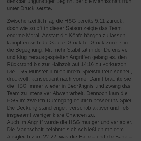
denkbar ungünstiger Beginn, der die Mannschaft früh
unter Druck setzte.
Zwischenzeitlich lag die HSG bereits 5:11 zurück,
doch wie so oft in dieser Saison zeigte das Team
enorme Moral. Anstatt die Köpfe hängen zu lassen,
kämpften sich die Spieler Stück für Stück zurück in
die Begegnung. Mit mehr Stabilität in der Defensive
und klug herausgespielten Angriffen gelang es, den
Rückstand bis zur Halbzeit auf 14:16 zu verkürzen.
Die TSG Münster II blieb ihrem Spielstil treu: schnell,
druckvoll, konsequent nach vorne. Damit brachte sie
die HSG immer wieder in Bedrängnis und zwang das
Team zu intensiver Abwehrarbeit. Dennoch kam die
HSG im zweiten Durchgang deutlich besser ins Spiel.
Die Deckung stand enger, verschob aktiver und ließ
insgesamt weniger klare Chancen zu.
Auch im Angriff wurde die HSG mutiger und variabler.
Die Mannschaft belohnte sich schließlich mit dem
Ausgleich zum 22:22, was die Halle – und die Bank –