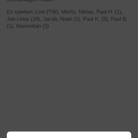
Es spielten: Lino (TW), Moritz, Niklas, Paul H. (1),
Jan-Linus (16), Jacob, Noah (1), Paul K. (5), Paul B.
(1), Maximilian (5)