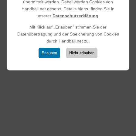
übermittelt werden. Dabei werden Cookies von
Handball.net gesetzt. Details hierzu finden Sie in
unserer
Datenschutzerklärung
.
Mit Klick auf „Erlauben“ stimmen Sie der
Datenübertragung und der Speicherung von Cookies
durch Handball.net zu.
Erlauben
Nicht erlauben
Saisonbericht 2025/2026 – HSG
Steinbach/ Kronberg/ Glashütten
(mD Jugend)
29.03.2026
|
Männliche D-Jugend
Die Saison 2025/2026 war für die männliche D Jugend der
HSG Steinbach/Kronberg/Glashütten eine intensive
Spielzeit, geprägt von vielen Lernmomenten,