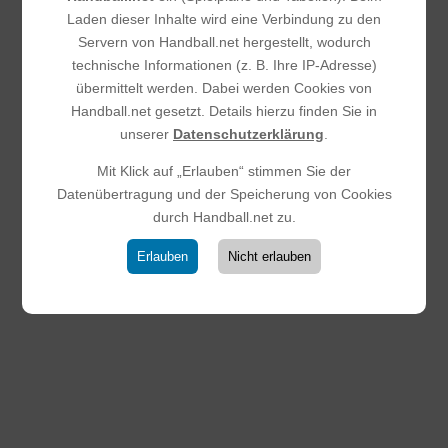
Eschbach II. Das Spiel war geprägt von zahlreichen
Laden dieser Inhalte wird eine Verbindung zu den
technischen Fehlern und vergebenen Großchancen durch
Servern von Handball.net hergestellt, wodurch
wiederholtes Übertreten in den Kreis.Diese...
technische Informationen (z. B. Ihre IP-Adresse)
übermittelt werden. Dabei werden Cookies von
Handball.net gesetzt. Details hierzu finden Sie in
unserer
Datenschutzerklärung
.
Mit Klick auf „Erlauben“ stimmen Sie der
Datenübertragung und der Speicherung von Cookies
durch Handball.net zu.
Erlauben
Nicht erlauben
Krimi in eigener Halle: Unsere E-
Jugend zeigt Moral beim letzten