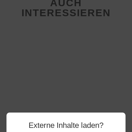
AUCH
INTERESSIEREN
E-Jugend beweist wieder Moral:
Auswärtssieg zum
Externe Inhalte laden?
Saisonabschluss