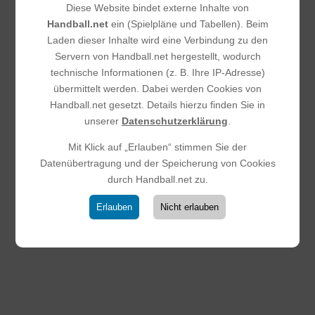
25.03.2026
|
E-Jugend
Diese Website bindet externe Inhalte von
Trotz hoher Fehlerquote sicherte sich unsere E-Jugend
Handball.net
ein (Spielpläne und Tabellen). Beim
der HSG SKG einen verdienten Auswärtssieg bei der JSG
Laden dieser Inhalte wird eine Verbindung zu den
Eschbach II. Das Spiel war geprägt von zahlreichen
Servern von Handball.net hergestellt, wodurch
technischen Fehlern und vergebenen Großchancen durch
technische Informationen (z. B. Ihre IP-Adresse)
wiederholtes Übertreten in den Kreis.Diese...
übermittelt werden. Dabei werden Cookies von
Handball.net gesetzt. Details hierzu finden Sie in
unserer
Datenschutzerklärung
.
Mit Klick auf „Erlauben“ stimmen Sie der
Datenübertragung und der Speicherung von Cookies
durch Handball.net zu.
Erlauben
Nicht erlauben