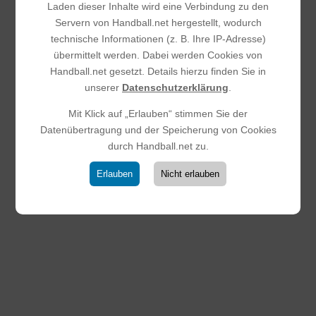
technischen Fehlern und vergebenen Großchancen durch
Laden dieser Inhalte wird eine Verbindung zu den
wiederholtes Übertreten in den Kreis.Diese...
Servern von Handball.net hergestellt, wodurch
technische Informationen (z. B. Ihre IP-Adresse)
übermittelt werden. Dabei werden Cookies von
Handball.net gesetzt. Details hierzu finden Sie in
unserer
Datenschutzerklärung
.
Mit Klick auf „Erlauben“ stimmen Sie der
Datenübertragung und der Speicherung von Cookies
durch Handball.net zu.
Erlauben
Nicht erlauben
Krimi in eigener Halle: Unsere E-
Jugend zeigt Moral beim letzten
Saisonheimspiel!