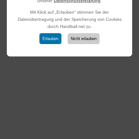
unserer
Datenschutzerklärung
.
Mit Klick auf „Erlauben“ stimmen Sie der
Datenübertragung und der Speicherung von Cookies
durch Handball.net zu.
Erlauben
Nicht erlauben
Mit nur 7 Spielerinnen auswärts
gegen Eintracht Frankfurt (34:18)
09.11.2025
|
Weibliche B-Jugend
Die Steinbach Mädels haben am Samstagabend in
Frankfurt ein intensives Spiel hinter sich. Ohne
Auswechselspielerinnen mussten sie die gesamte Partie
durchspielen und haben dabei wirklich alles gegeben.
Man hat gemerkt, dass die Kräfte zum Ende hin
nachgelassen haben,...