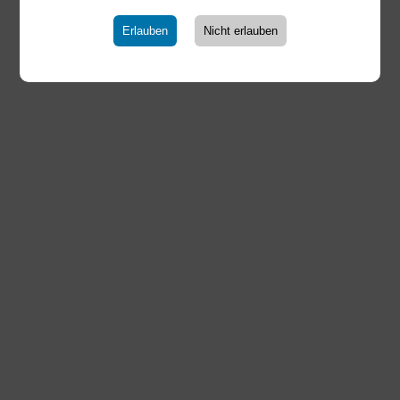
Wir suchen euch !
18.09.2025
|
Männliche B-Jugend
Erlauben
Nicht erlauben
Mitspieler aus den Jahrgängen 2009 - 2010 gesucht Für
unsere männliche B-Jugend suchen wir noch Mitspieler.
Wenn ihr Lust auf Handball habt, egal ob erfahren oder
nicht, dann schaut doch mal bei uns vorbei und probiert
es aus. Unsere Trainingszeiten sind: Montag:...