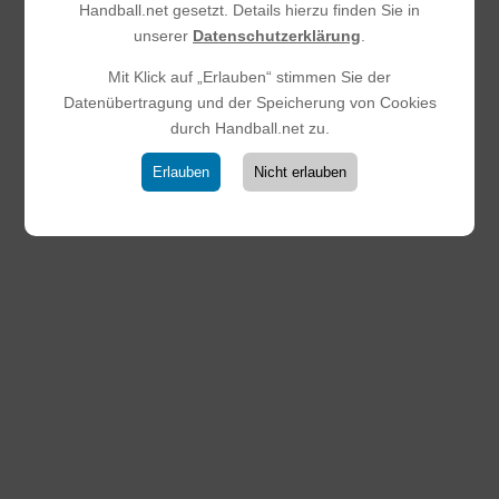
Handball.net gesetzt. Details hierzu finden Sie in
unserer
Datenschutzerklärung
.
Mit Klick auf „Erlauben“ stimmen Sie der
Datenübertragung und der Speicherung von Cookies
durch Handball.net zu.
Erlauben
Nicht erlauben
Saisonbericht 2025/2026 – HSG
Steinbach/ Kronberg/ Glashütten
(mD Jugend)
29.03.2026
|
Männliche D-Jugend
Die Saison 2025/2026 war für die männliche D Jugend der
HSG Steinbach/Kronberg/Glashütten eine intensive
Spielzeit, geprägt von vielen Lernmomenten,
kämpferischen Auftritten und einer sichtbaren