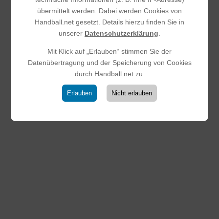
übermittelt werden. Dabei werden Cookies von
Handball.net gesetzt. Details hierzu finden Sie in
unserer
Datenschutzerklärung
.
Mit Klick auf „Erlauben“ stimmen Sie der
Datenübertragung und der Speicherung von Cookies
durch Handball.net zu.
E-Jugend beweist wieder Moral:
Erlauben
Nicht erlauben
Auswärtssieg zum
Saisonabschluss
25.03.2026
|
E-Jugend
Trotz hoher Fehlerquote sicherte sich unsere E-Jugend
der HSG SKG einen verdienten Auswärtssieg bei der JSG
Eschbach II. Das Spiel war geprägt von zahlreichen
technischen Fehlern und vergebenen Großchancen durch
wiederholtes Übertreten in den Kreis.Diese...