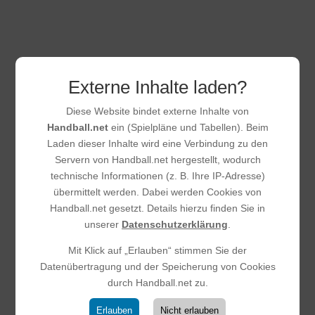
Externe Inhalte laden?
Diese Website bindet externe Inhalte von
Handball.net
ein (Spielpläne und Tabellen). Beim
Laden dieser Inhalte wird eine Verbindung zu den
E-Jugend beweist wieder Moral:
Servern von Handball.net hergestellt, wodurch
Auswärtssieg zum
technische Informationen (z. B. Ihre IP-Adresse)
Saisonabschluss
übermittelt werden. Dabei werden Cookies von
Handball.net gesetzt. Details hierzu finden Sie in
25.03.2026
|
E-Jugend
unserer
Datenschutzerklärung
.
Trotz hoher Fehlerquote sicherte sich unsere E-Jugend
der HSG SKG einen verdienten Auswärtssieg bei der JSG
Mit Klick auf „Erlauben“ stimmen Sie der
Eschbach II. Das Spiel war geprägt von zahlreichen
Datenübertragung und der Speicherung von Cookies
technischen Fehlern und vergebenen Großchancen durch
durch Handball.net zu.
wiederholtes Übertreten in den Kreis.Diese...
Erlauben
Nicht erlauben