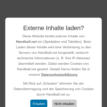
Externe Inhalte laden?
Diese Website bindet externe Inhalte von
Handball.net
ein (Spielpläne und Tabellen). Beim
Neue Trikots und neue
Laden dieser Inhalte wird eine Verbindung zu den
Homepage – Ein starkes Zeichen
Servern von Handball.net hergestellt, wodurch
für unseren Verein!
technische Informationen (z. B. Ihre IP-Adresse)
15.11.2025
|
Allgemein
,
Weibliche D-Jugend
,
Weibliche B-
übermittelt werden. Dabei werden Cookies von
Jugend
,
Männliche D-Jugend
,
Männliche C-Jugend
,
Handball.net gesetzt. Details hierzu finden Sie in
Männliche A-Jugend
,
Männer 2
,
Männer
,
Frauen
,
E-
unserer
Datenschutzerklärung
.
Jugend
Mit Klick auf „Erlauben“ stimmen Sie der
Unser Verein geht mit großen Schritten in die Zukunft: Alle
Datenübertragung und der Speicherung von Cookies
Mannschaften – von den Minis über E-, D-, C-, B- und A-
durch Handball.net zu.
Jugend bis hin zur Frauenmannschaft und den beiden
Herrenteams – laufen ab sofort in einheitlichen Trikots auf.
Erlauben
Nicht erlauben