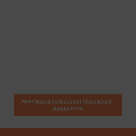
Niederlage gegen HSG EppLa 2
24.09.2025
|
Weibliche B-Jugend
Im zweiten Saisonspiel trat unsere noch junge Mannschaft
erneut mit kleinem Kader an – lediglich ein
Auswechselspieler stand zur Verfügung. Von Beginn an
war zu spüren, dass das Team noch in der
Findungsphase steckt.Phasenweise gelang es, gute
Akzente im Angriff zu...
« Ältere Einträge
Mehr
Weibliche B-Jugend
|
Weibliche A-
Jugend
News