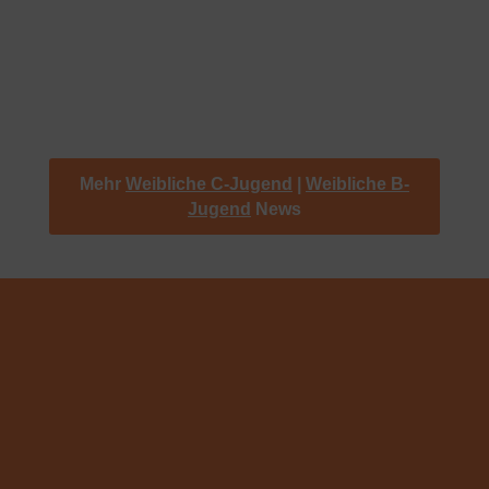
Findungsphase steckt.Phasenweise gelang es, gute
Akzente im Angriff zu...
« Ältere Einträge
Mehr
Weibliche C-Jugend
|
Weibliche B-
Jugend
News