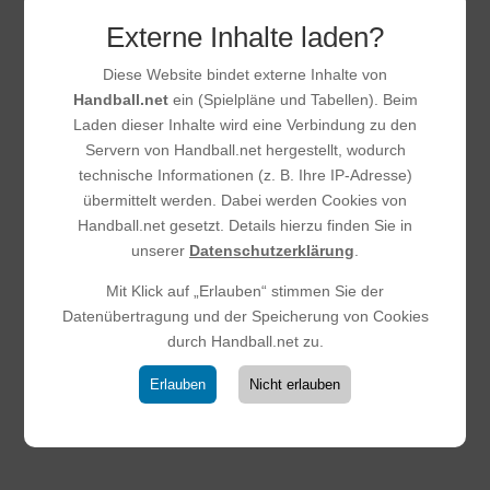
Neue Trikots und neue
Externe Inhalte laden?
Homepage – Ein starkes Zeichen
Diese Website bindet externe Inhalte von
für unseren Verein!
Handball.net
ein (Spielpläne und Tabellen). Beim
15.11.2025
|
Allgemein
,
Weibliche D-Jugend
,
Weibliche B-
Laden dieser Inhalte wird eine Verbindung zu den
Jugend
,
Männliche D-Jugend
,
Männliche C-Jugend
,
Servern von Handball.net hergestellt, wodurch
Männliche A-Jugend
,
Männer 2
,
Männer
,
Frauen
,
E-
technische Informationen (z. B. Ihre IP-Adresse)
Jugend
übermittelt werden. Dabei werden Cookies von
Unser Verein geht mit großen Schritten in die Zukunft: Alle
Handball.net gesetzt. Details hierzu finden Sie in
Mannschaften – von den Minis über E-, D-, C-, B- und A-
unserer
Datenschutzerklärung
.
Jugend bis hin zur Frauenmannschaft und den beiden
Herrenteams – laufen ab sofort in einheitlichen Trikots auf.
Mit Klick auf „Erlauben“ stimmen Sie der
Dieses einheitliche Erscheinungsbild...
Datenübertragung und der Speicherung von Cookies
durch Handball.net zu.
Erlauben
Nicht erlauben