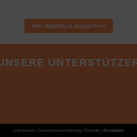
e
Mehr
Weibliche B-Jugend
News
UNSERE UNTERSTÜTZE
Impressum
|
Datenschutzerklärung
|
Kontakt
|
Anmelden