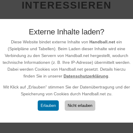
INTERESSIEREN
Externe Inhalte laden?
Neue Trikots und neue 
– Ein starkes Zeichen für
Diese Website bindet externe Inhalte von
Handball.net
ein
Verein!
(Spielpläne und Tabellen). Beim Laden dieser Inhalte wird eine
Verbindung zu den Servern von Handball.net hergestellt, wodurch
15.11.2025
|
Allgemein
,
Weibliche D-Jugend
technische Informationen (z. B. Ihre IP-Adresse) übermittelt werden.
Jugend
,
Männliche D-Jugend
,
Männliche C
Männliche A-Jugend
,
Männer 2
,
Männer
,
Fr
Dabei werden Cookies von Handball.net gesetzt. Details hierzu
Jugend
finden Sie in unserer
Datenschutzerklärung
.
Unser Verein geht mit großen Schritten in die
Mannschaften – von den Minis über E-, D-, C
Mit Klick auf „Erlauben“ stimmen Sie der Datenübertragung und der
Jugend bis hin zur Frauenmannschaft und 
Speicherung von Cookies durch Handball.net zu.
Herrenteams – laufen ab sofort in einheitlich
Dieses einheitliche Erscheinungsbild...
Erlauben
Nicht erlauben
Mit nur 7 Spielerinnen au